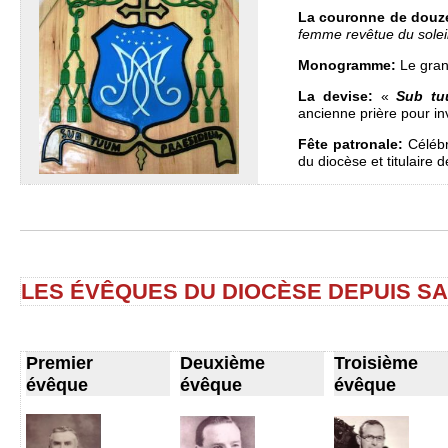
La couronne de douze
femme revêtue du soleil
Monogramme:
Le grand
La devise:
«
Sub tu
ancienne prière pour in
Fête patronale:
Célébr
du diocèse et titulaire d
LES ÉVÊQUES DU DIOCÈSE DEPUIS SA
Premier
Deuxième
Troisième
évêque
évêque
évêque