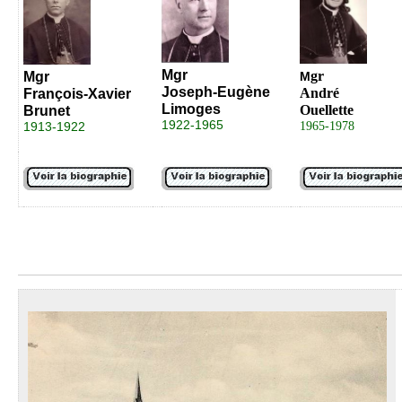
Mgr
gr
M
gr
M
Joseph-Eugène
André
François-Xavier
Limoges
Ouellette
Brunet
1922-1965
1913-1922
1965-1978